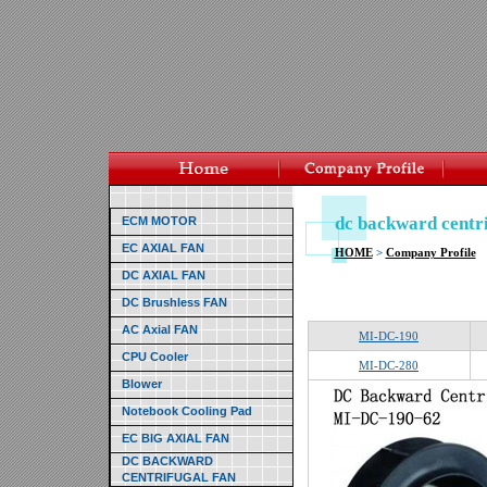
dc backward centri
ECM MOTOR
EC AXIAL FAN
HOME
>
Company Profile
DC AXIAL FAN
DC Brushless FAN
AC Axial FAN
MI-DC-190
CPU Cooler
MI-DC-280
Blower
Notebook Cooling Pad
EC BIG AXIAL FAN
DC BACKWARD
CENTRIFUGAL FAN